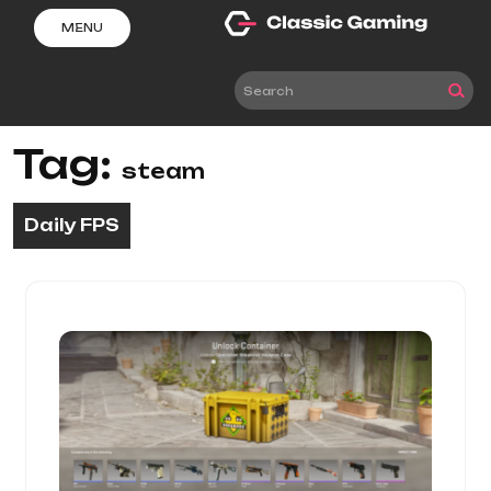
Skip
MENU
to
content
Tag:
steam
Daily FPS