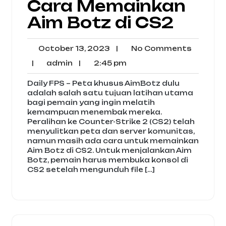
Cara Memainkan
Aim Botz di CS2
October
No
October 13, 2023
|
No Comments
13,
Comme
admin
2:45
|
admin
|
2:45 pm
2023
pm
Daily FPS – Peta khusus AimBotz dulu
adalah salah satu tujuan latihan utama
bagi pemain yang ingin melatih
kemampuan menembak mereka.
Peralihan ke Counter-Strike 2 (CS2) telah
menyulitkan peta dan server komunitas,
namun masih ada cara untuk memainkan
Aim Botz di CS2. Untuk menjalankan Aim
Botz, pemain harus membuka konsol di
CS2 setelah mengunduh file […]