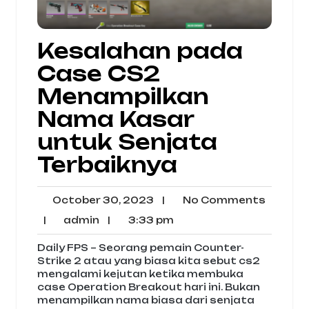
Kesalahan pada
Case CS2
Menampilkan
Nama Kasar
untuk Senjata
Terbaiknya
October
No
October 30, 2023
|
No Comments
30,
Comme
admin
3:33
|
admin
|
3:33 pm
2023
pm
Daily FPS – Seorang pemain Counter-
Strike 2 atau yang biasa kita sebut cs2
mengalami kejutan ketika membuka
case Operation Breakout hari ini. Bukan
menampilkan nama biasa dari senjata