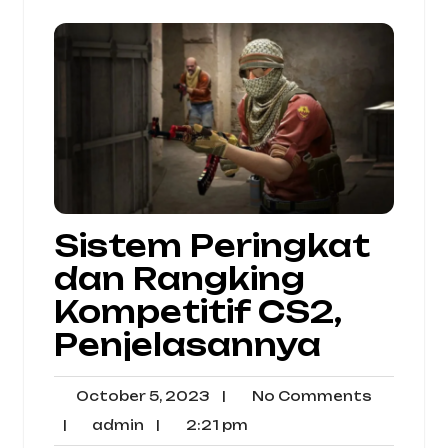
Sistem Peringkat
dan Rangking
Kompetitif CS2,
Penjelasannya
October
No
October 5, 2023
|
No Comments
5,
Commen
admin
2:21
|
admin
|
2:21 pm
2023
pm