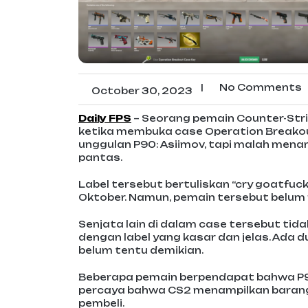
|
No Comments
October 30, 2023
Daily FPS
– Seorang pemain Counter-Stri
ketika membuka case Operation Breakout
unggulan P90: Asiimov, tapi malah mena
pantas.
Label tersebut bertuliskan “cry goatfuck
Oktober. Namun, pemain tersebut belum
Senjata lain di dalam case tersebut ti
dengan label yang kasar dan jelas. Ada
belum tentu demikian.
Beberapa pemain berpendapat bahwa P90
percaya bahwa CS2 menampilkan barang-
pembeli.