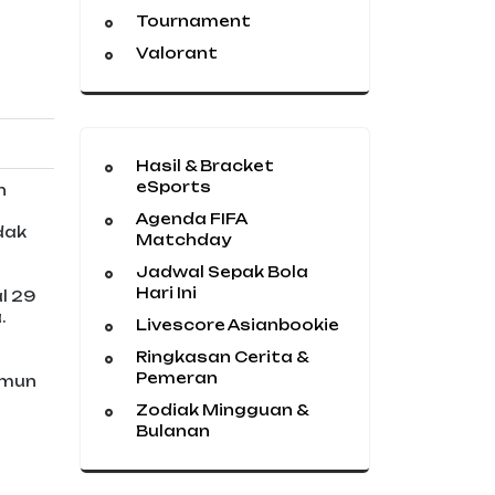
Tournament
Valorant
Hasil & Bracket
eSports
n
Agenda FIFA
dak
Matchday
Jadwal Sepak Bola
Hari Ini
l 29
.
Livescore Asianbookie
Ringkasan Cerita &
Pemeran
amun
Zodiak Mingguan &
Bulanan