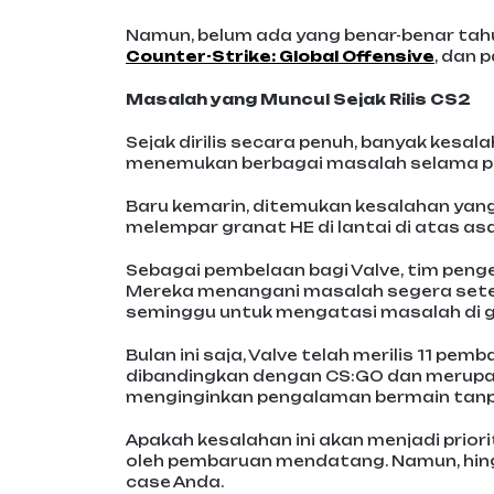
Namun, belum ada yang benar-benar tahu 
Counter-Strike: Global Offensive
, dan 
Masalah yang Muncul Sejak Rilis CS2
Sejak dirilis secara penuh, banyak kesal
menemukan berbagai masalah selama pen
Baru kemarin, ditemukan kesalahan yang
melempar granat HE di lantai di atas a
Sebagai pembelaan bagi Valve, tim penge
Mereka menangani masalah segera setel
seminggu untuk mengatasi masalah di ga
Bulan ini saja, Valve telah merilis 11 pem
dibandingkan dengan CS:GO dan merupa
menginginkan pengalaman bermain tan
Apakah kesalahan ini akan menjadi pri
oleh pembaruan mendatang. Namun, hing
case Anda.