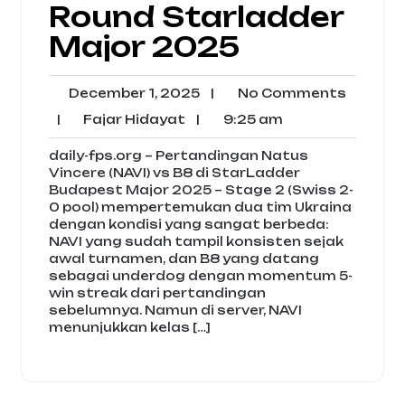
Round Starladder
Major 2025
December
No
December 1, 2025
|
No Comments
1,
Comme
Fajar
9:25
|
Fajar Hidayat
|
9:25 am
2025
Hidayat
am
daily-fps.org – Pertandingan Natus
Vincere (NAVI) vs B8 di StarLadder
Budapest Major 2025 – Stage 2 (Swiss 2-
0 pool) mempertemukan dua tim Ukraina
dengan kondisi yang sangat berbeda:
NAVI yang sudah tampil konsisten sejak
awal turnamen, dan B8 yang datang
sebagai underdog dengan momentum 5-
win streak dari pertandingan
sebelumnya. Namun di server, NAVI
menunjukkan kelas […]