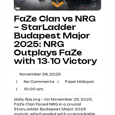
FaZe Clan vs NRG
– StarLadder
Budapest Major
2025: NRG
Outplays FaZe
with 13‑10 Victory
November
November 26, 2025
26,
No
Fajar
|
No Comments
|
Fajar Hidayat
2025
Comments
Hidayat
10:00
|
10:00 am
am
daily-fps.org – On November 25, 2025,
FaZe Clan faced NRG in a crucial
StarLadder Budapest Major 2025
match, which ended with a remarkable