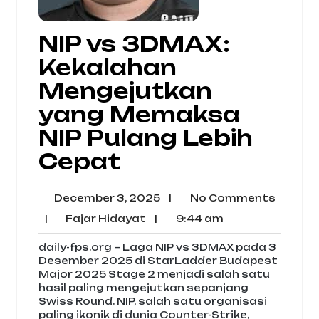
NIP vs 3DMAX:
Kekalahan
Mengejutkan
yang Memaksa
NIP Pulang Lebih
Cepat
December
No
December 3, 2025
|
No Comments
3,
Comme
Fajar
9:44
|
Fajar Hidayat
|
9:44 am
2025
Hidayat
am
daily-fps.org – Laga NIP vs 3DMAX pada 3
Desember 2025 di StarLadder Budapest
Major 2025 Stage 2 menjadi salah satu
hasil paling mengejutkan sepanjang
Swiss Round. NIP, salah satu organisasi
paling ikonik di dunia Counter-Strike,