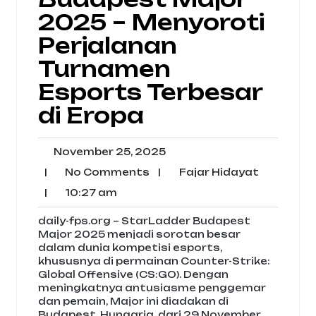
2025 – Menyoroti
Perjalanan
Turnamen
Esports Terbesar
di Eropa
November
November 25, 2025
25,
No
Fajar
|
No Comments
|
Fajar Hidayat
2025
Comments
Hidayat
10:27
|
10:27 am
am
daily-fps.org – StarLadder Budapest
Major 2025 menjadi sorotan besar
dalam dunia kompetisi esports,
khususnya di permainan Counter-Strike:
Global Offensive (CS:GO). Dengan
meningkatnya antusiasme penggemar
dan pemain, Major ini diadakan di
Budapest, Hungaria, dari 29 November