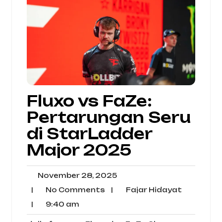
Fluxo vs FaZe:
Pertarungan Seru
di StarLadder
Major 2025
November
November 28, 2025
28,
No
Fajar
|
No Comments
|
Fajar Hidayat
2025
Comments
Hidayat
9:40
|
9:40 am
am