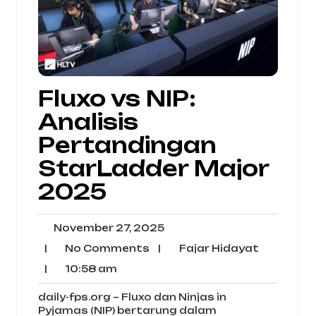
Fluxo vs NIP:
Analisis
Pertandingan
StarLadder Major
2025
November
November 27, 2025
27,
No
Fajar
|
No Comments
|
Fajar Hidayat
2025
Comments
Hidayat
10:58
|
10:58 am
am
daily-fps.org – Fluxo dan Ninjas in
Pyjamas (NIP) bertarung dalam