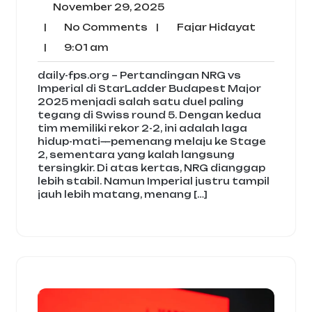
November
November 29, 2025
29,
No
Fajar
|
No Comments
|
Fajar Hidayat
2025
Comments
Hidayat
9:01
|
9:01 am
am
daily-fps.org – Pertandingan NRG vs
Imperial di StarLadder Budapest Major
2025 menjadi salah satu duel paling
tegang di Swiss round 5. Dengan kedua
tim memiliki rekor 2-2, ini adalah laga
hidup-mati—pemenang melaju ke Stage
2, sementara yang kalah langsung
tersingkir. Di atas kertas, NRG dianggap
lebih stabil. Namun Imperial justru tampil
jauh lebih matang, menang […]