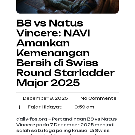
B8 vs Natus
Vincere: NAVI
Amankan
Kemenangan
Bersih di Swiss
Round Starladder
Major 2025
December
No
December 8, 2025
|
No Comments
8,
Comme
Fajar
9:59
|
Fajar Hidayat
|
9:59 am
2025
Hidayat
am
daily-fps.org – Pertandingan B8 vs Natus
Vincere pada 7 Desember 2025 menjadi
salah satu laga paling krusial di Swiss