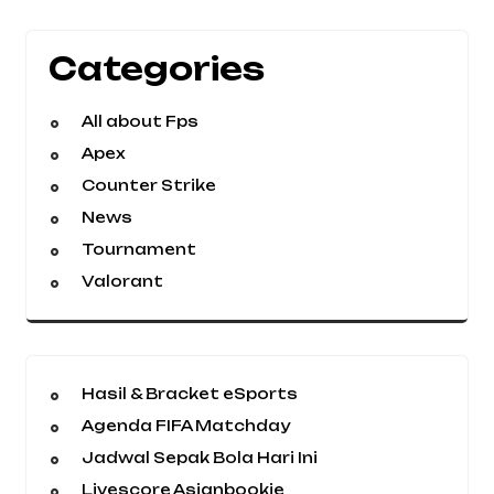
Categories
All about Fps
Apex
Counter Strike
News
Tournament
Valorant
Hasil & Bracket eSports
Agenda FIFA Matchday
Jadwal Sepak Bola Hari Ini
Livescore Asianbookie