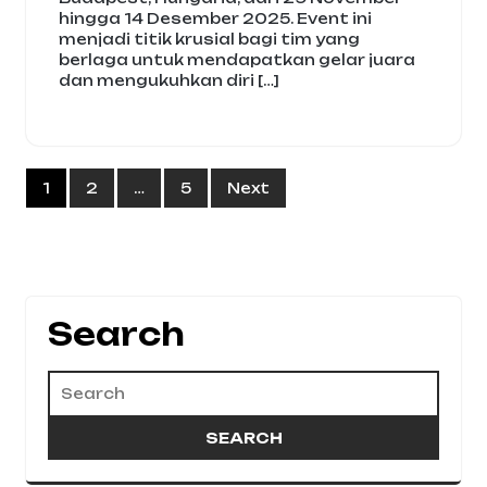
hingga 14 Desember 2025. Event ini
menjadi titik krusial bagi tim yang
berlaga untuk mendapatkan gelar juara
dan mengukuhkan diri […]
Posts
1
2
…
5
Next
pagination
Search