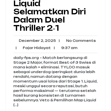
Liquid
Selamatkan Diri
Dalam Duel
Thriller 2‑1
December
No
December 2, 2025
|
No Comments
2,
Comme
Fajar
9:37
|
Fajar Hidayat
|
9:37 am
2025
Hidayat
am
daily-fps.org – Match berlangsung di
Stage 2 Major, format Best‑of‑3 Swiss di
mana kalah = eliminasi. TYLOO masuk
sebagai underdog (peringkat dunia lebih
rendah), namun datang dengan
momentum usai lolos dari Stage 1. Liquid,
meski unggul secara reputasi, butuh
performa maksimal — terutama setelah
hasil kurang konsisten di turnamen
sebelumnya. Veto & Pemilihan Map Liquid
[…]