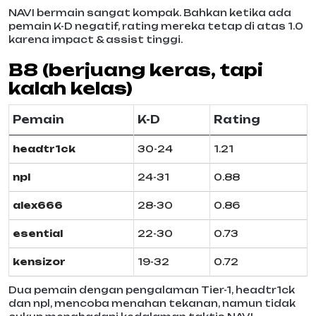
NAVI bermain sangat kompak. Bahkan ketika ada
pemain K-D negatif, rating mereka tetap di atas 1.0
karena impact & assist tinggi.
B8 (berjuang keras, tapi
kalah kelas)
Pemain
K-D
Rating
headtr1ck
30-24
1.21
npl
24-31
0.88
alex666
28-30
0.86
esential
22-30
0.73
kensizor
19-32
0.72
Dua pemain dengan pengalaman Tier-1, headtr1ck
dan npl, mencoba menahan tekanan, namun tidak