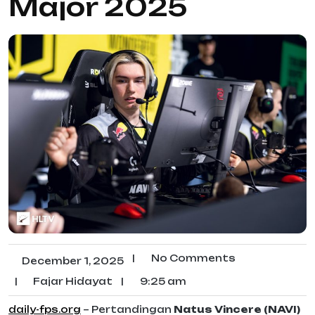
Major 2025
|
No Comments
December 1, 2025
|
Fajar Hidayat
|
9:25 am
daily-fps.org
– Pertandingan
Natus Vincere (NAVI)