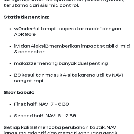
terutama dari sisi mid control.
Statistik penting:
w0nderful tampil “superstar mode” dengan
ADR 96.9
iM dan AleksiB memberikan impact stabil di mid
& connector
makazze menang banyak duel penting
B8 kesulitan masuk A-site karena utility NAVI
sangat rapi
Skor babak:
First half: NAVI 7 – 6 B8
Second half: NAVI 6 – 2 B8
Setiap kali B8 mencoba perubahan taktik, NAVI
langsung adaptif dan mematikan ruang gerak