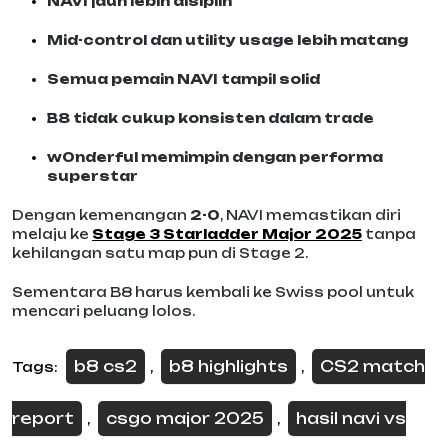
NAVI jauh lebih disiplin
Mid-control dan utility usage lebih matang
Semua pemain NAVI tampil solid
B8 tidak cukup konsisten dalam trade
w0nderful memimpin dengan performa
superstar
Dengan kemenangan
2-0
, NAVI memastikan diri
melaju ke
Stage 3 Starladder Major 2025
tanpa
kehilangan satu map pun di Stage 2.
Sementara B8 harus kembali ke Swiss pool untuk
mencari peluang lolos.
b8 cs2
b8 highlights
CS2 match
Tags:
,
,
report
csgo major 2025
hasil navi vs
,
,