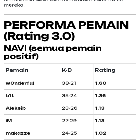
mereka.
PERFORMA PEMAIN
(Rating 3.0)
NAVI (semua pemain
positif)
Pemain
K-D
Rating
w0nderful
38-21
1.60
b1t
35-24
1.36
Aleksib
23-26
1.13
iM
27-29
1.13
makazze
24-25
1.02