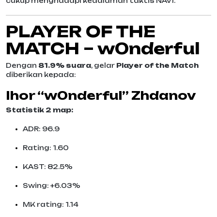
cukup menghadapi kedalaman taktis NAVI.
PLAYER OF THE
MATCH – w0nderful
Dengan
81.9% suara
, gelar
Player of the Match
diberikan kepada:
Ihor “w0nderful” Zhdanov
Statistik 2 map:
ADR: 96.9
Rating: 1.60
KAST: 82.5%
Swing: +6.03%
MK rating: 1.14