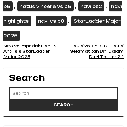
b8
natus vincere vs b8
navi cs2
navi
,
,
,
highlights
navi vs b8
StarLadder Major
,
,
2025
Post
NRG vs Imperial: Hasil &
Liquid vs TYLOO: Liquid
Analisis StarLadder
Selamatkan Diri Dalam
navigation
Major 2025
Duel Thriller 2‑1
Search