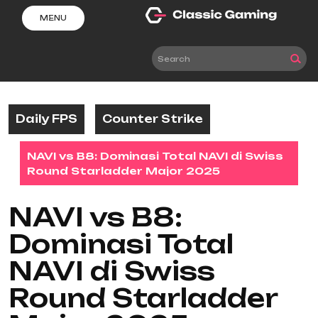
Skip
MENU
to
content
Daily FPS
Counter Strike
NAVI vs B8: Dominasi Total NAVI di Swiss
Round Starladder Major 2025
NAVI vs B8:
Dominasi Total
NAVI di Swiss
Round Starladder