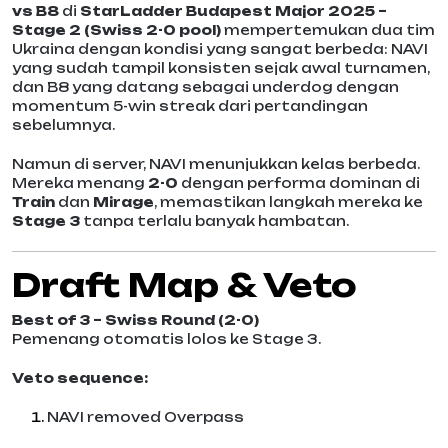
vs B8
di
StarLadder Budapest Major 2025 –
Stage 2 (Swiss 2-0 pool)
mempertemukan dua tim
Ukraina dengan kondisi yang sangat berbeda: NAVI
yang sudah tampil konsisten sejak awal turnamen,
dan B8 yang datang sebagai underdog dengan
momentum 5-win streak dari pertandingan
sebelumnya.
Namun di server, NAVI menunjukkan kelas berbeda.
Mereka menang
2-0
dengan performa dominan di
Train
dan
Mirage
, memastikan langkah mereka ke
Stage 3
tanpa terlalu banyak hambatan.
Draft Map & Veto
Best of 3 – Swiss Round (2-0)
Pemenang otomatis lolos ke Stage 3.
Veto sequence:
NAVI removed Overpass