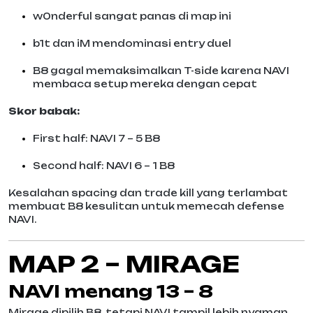
w0nderful sangat panas di map ini
b1t dan iM mendominasi entry duel
B8 gagal memaksimalkan T-side karena NAVI
membaca setup mereka dengan cepat
Skor babak:
First half: NAVI 7 – 5 B8
Second half: NAVI 6 – 1 B8
Kesalahan spacing dan trade kill yang terlambat
membuat B8 kesulitan untuk memecah defense
NAVI.
MAP 2 – MIRAGE
NAVI menang 13 – 8
Mirage dipilih B8, tetapi NAVI tampil lebih nyaman,