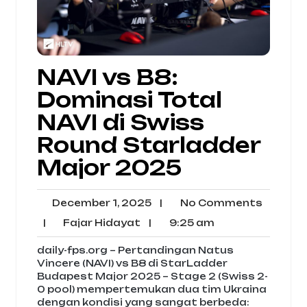
NAVI vs B8:
Dominasi Total
NAVI di Swiss
Round Starladder
Major 2025
December
No
December 1, 2025
|
No Comments
1,
Comme
Fajar
9:25
|
Fajar Hidayat
|
9:25 am
2025
Hidayat
am
daily-fps.org – Pertandingan Natus
Vincere (NAVI) vs B8 di StarLadder
Budapest Major 2025 – Stage 2 (Swiss 2-
0 pool) mempertemukan dua tim Ukraina
dengan kondisi yang sangat berbeda: