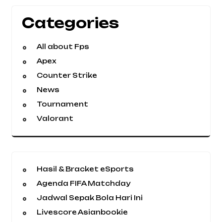
Categories
All about Fps
Apex
Counter Strike
News
Tournament
Valorant
Hasil & Bracket eSports
Agenda FIFA Matchday
Jadwal Sepak Bola Hari Ini
Livescore Asianbookie