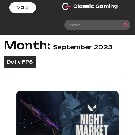
Skip
MENU
to
content
Month:
September 2023
Daily FPS