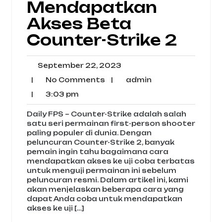
Mendapatkan
Akses Beta
Counter-Strike 2
September
September 22, 2023
22,
No
admin
|
No Comments
|
admin
2023
Comments
3:03
|
3:03 pm
pm
Daily FPS – Counter-Strike adalah salah
satu seri permainan first-person shooter
paling populer di dunia. Dengan
peluncuran Counter-Strike 2, banyak
pemain ingin tahu bagaimana cara
mendapatkan akses ke uji coba terbatas
untuk menguji permainan ini sebelum
peluncuran resmi. Dalam artikel ini, kami
akan menjelaskan beberapa cara yang
dapat Anda coba untuk mendapatkan
akses ke uji […]