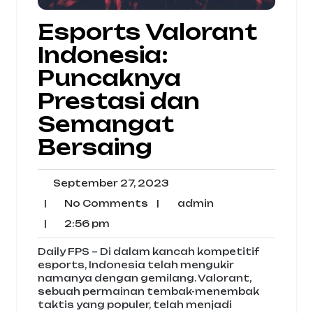
Esports Valorant
Indonesia:
Puncaknya
Prestasi dan
Semangat
Bersaing
September
September 27, 2023
27,
No
admin
|
No Comments
|
admin
2023
Comments
2:56
|
2:56 pm
pm
Daily FPS – Di dalam kancah kompetitif
esports, Indonesia telah mengukir
namanya dengan gemilang. Valorant,
sebuah permainan tembak-menembak
taktis yang populer, telah menjadi