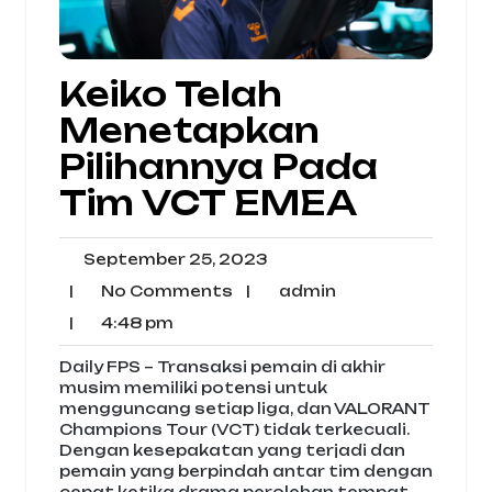
Keiko Telah
Menetapkan
Pilihannya Pada
Tim VCT EMEA
September
September 25, 2023
25,
No
admin
|
No Comments
|
admin
2023
Comments
4:48
|
4:48 pm
pm
Daily FPS – Transaksi pemain di akhir
musim memiliki potensi untuk
mengguncang setiap liga, dan VALORANT
Champions Tour (VCT) tidak terkecuali.
Dengan kesepakatan yang terjadi dan
pemain yang berpindah antar tim dengan