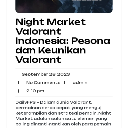
Night Market
Valorant
Indonesia: Pesona
dan Keunikan
Valorant
September
September 28, 2023
28,
No
admin
|
No Comments
|
admin
2023
Comments
2:10
|
2:10 pm
pm
DailyFPS – Dalam dunia Valorant,
permainan serba cepat yang menguji
keterampilan dan strategi pemain, Night
Market adalah salah satu elemen yang
paling dinanti-nantikan oleh para pemain