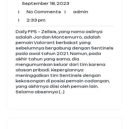
September
September 18, 2023
18,
No
admin
|
No Comments
|
admin
2023
Comments
2:33
|
2:33 pm
pm
Daily FPS – Zellsis, yang nama aslinya
adalah Jordan Montemurro, adalah
pemain Valorant berbakat yang
sebelumnya bergabung dengan Sentinels
pada awal tahun 2021. Namun, pada
akhir tahun yang sama, dia
mengumumkan keluar dari tim karena
alasan pribadi. Kepergiannya
meninggalkan tim Sentinels dengan
kekosongan di posisi pemain cadangan,
yang akhirnya diisi oleh pemain lain.
Selama absennya […]