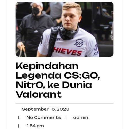
Kepindahan
Legenda CS:GO,
Nitr0, ke Dunia
Valorant
September
September 16, 2023
16,
No
admin
|
No Comments
|
admin
2023
Comments
1:54
|
1:54 pm