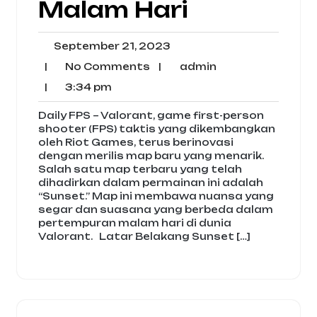
Malam Hari
September
September 21, 2023
21,
No
admin
|
No Comments
|
admin
2023
Comments
3:34
|
3:34 pm
pm
Daily FPS – Valorant, game first-person
shooter (FPS) taktis yang dikembangkan
oleh Riot Games, terus berinovasi
dengan merilis map baru yang menarik.
Salah satu map terbaru yang telah
dihadirkan dalam permainan ini adalah
“Sunset.” Map ini membawa nuansa yang
segar dan suasana yang berbeda dalam
pertempuran malam hari di dunia
Valorant. Latar Belakang Sunset […]