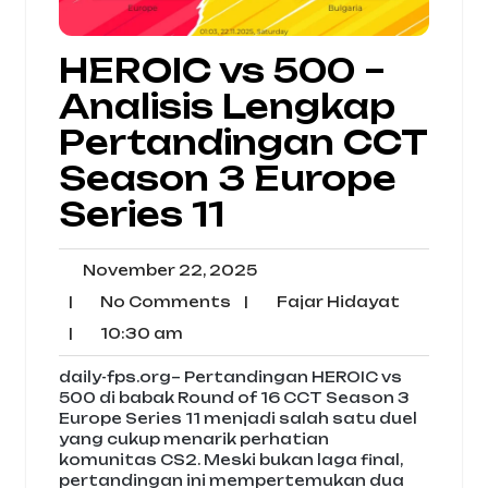
HEROIC vs 500 –
Analisis Lengkap
Pertandingan CCT
Season 3 Europe
Series 11
November
November 22, 2025
22,
No
Fajar
|
No Comments
|
Fajar Hidayat
2025
Comments
Hidayat
10:30
|
10:30 am
am
daily-fps.org– Pertandingan HEROIC vs
500 di babak Round of 16 CCT Season 3
Europe Series 11 menjadi salah satu duel
yang cukup menarik perhatian
komunitas CS2. Meski bukan laga final,
pertandingan ini mempertemukan dua