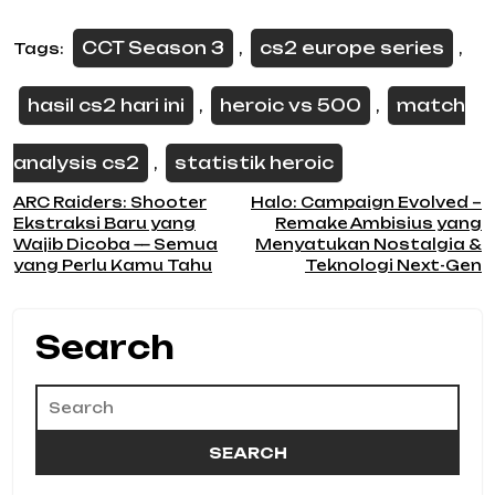
CCT Season 3
cs2 europe series
Tags:
,
,
hasil cs2 hari ini
heroic vs 500
match
,
,
analysis cs2
statistik heroic
,
Post
ARC Raiders: Shooter
Halo: Campaign Evolved –
Ekstraksi Baru yang
Remake Ambisius yang
navigation
Wajib Dicoba — Semua
Menyatukan Nostalgia &
yang Perlu Kamu Tahu
Teknologi Next-Gen
Search