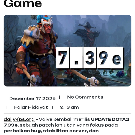
Game
|
No Comments
December 17, 2025
|
Fajar Hidayat
|
9:13 am
daily-fps.org
– Valve kembali merilis
UPDATE DOTA2
7.39e
, sebuah patch lanjutan yang fokus pada
perbaikan bug, stabilitas server, dan