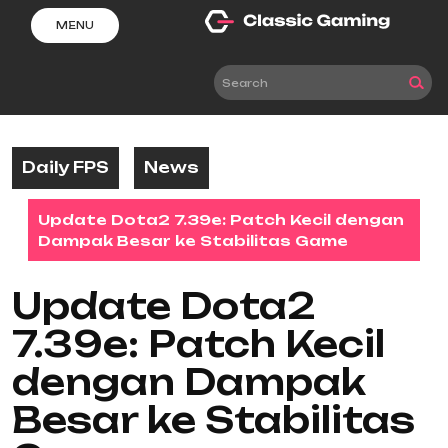
Skip
MENU
to
content
Daily FPS
News
Update Dota2 7.39e: Patch Kecil dengan
Dampak Besar ke Stabilitas Game
Update Dota2
7.39e: Patch Kecil
dengan Dampak
Besar ke Stabilitas