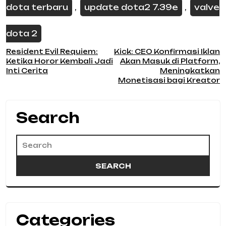
dota terbaru
update dota2 7.39e
valve
,
,
dota 2
Post
Resident Evil Requiem:
Kick: CEO Konfirmasi Iklan
Ketika Horor Kembali Jadi
Akan Masuk di Platform,
navigation
Inti Cerita
Meningkatkan
Monetisasi bagi Kreator
Search
Categories