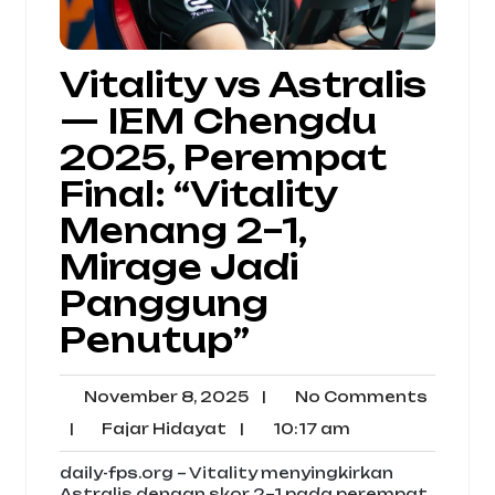
Vitality vs Astralis
— IEM Chengdu
2025, Perempat
Final: “Vitality
Menang 2–1,
Mirage Jadi
Panggung
Penutup”
November
No
November 8, 2025
|
No Comments
8,
Comme
Fajar
10:17
|
Fajar Hidayat
|
10:17 am
2025
Hidayat
am
daily-fps.org – Vitality menyingkirkan
Astralis dengan skor 2–1 pada perempat