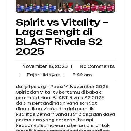
Spirit vs Vitality –
Laga Sengit di
BLAST Rivals S2
2025
November
No
November 15, 2025
|
No Comments
15,
Comm
Fajar
8:42
|
Fajar Hidayat
|
8:42 am
2025
Hidayat
am
daily-fps.org – Pada 14 November 2025,
Spirit dan Vitality bertemu di babak
perempat final BLAST Rivals S2 2025
dalam pertandingan yang sangat
dinantikan. Kedua tim ini memiliki
kualitas pemain yang luar biasa dan gaya
permainan yang berbeda, tetapi
keduanya sama-sama berambisi untuk