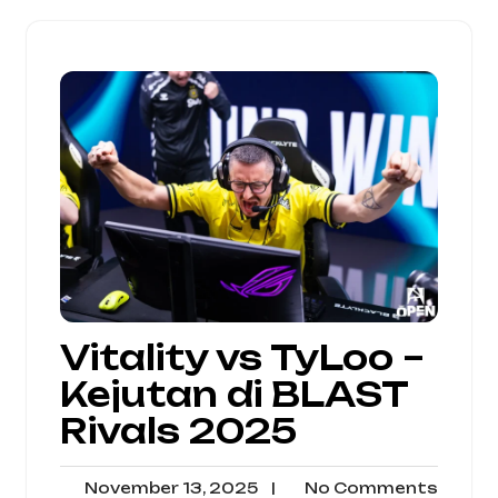
Vitality vs TyLoo –
Kejutan di BLAST
Rivals 2025
November
No
November 13, 2025
|
No Comments