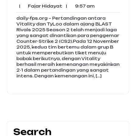
13,
Comm
Fajar
9:57
|
Fajar Hidayat
|
9:57 am
2025
Hidayat
am
daily-fps.org – Pertandingan antara
Vitality dan TyLoo dalam ajang BLAST
Rivals 2025 Season 2 telah menjadi laga
yang sangat dinantikan para penggemar
Counter-Strike 2 (CS2).Pada 12 November
2025, kedua tim bertemu dalam grup B
untuk memperebutkan tiket menuju
babak berikutnya, dengan Vitality
berhasil meraih kemenangan meyakinkan
2-1 dalam pertandingan yang sangat
intens. Dengan kemenangan ini, […]
Search