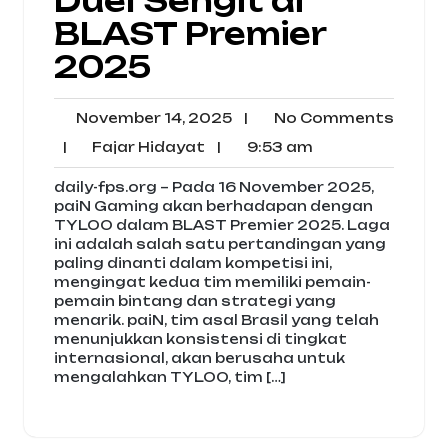
Duel Sengit di
BLAST Premier
2025
November
No
November 14, 2025
|
No Comments
14,
Comm
Fajar
9:53
|
Fajar Hidayat
|
9:53 am
2025
Hidayat
am
daily-fps.org – Pada 16 November 2025,
paiN Gaming akan berhadapan dengan
TYLOO dalam BLAST Premier 2025. Laga
ini adalah salah satu pertandingan yang
paling dinanti dalam kompetisi ini,
mengingat kedua tim memiliki pemain-
pemain bintang dan strategi yang
menarik. paiN, tim asal Brasil yang telah
menunjukkan konsistensi di tingkat
internasional, akan berusaha untuk
mengalahkan TYLOO, tim […]