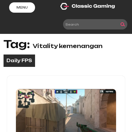
Skip
MENU
to
content
Tag:
Vitality kemenangan
Daily FPS