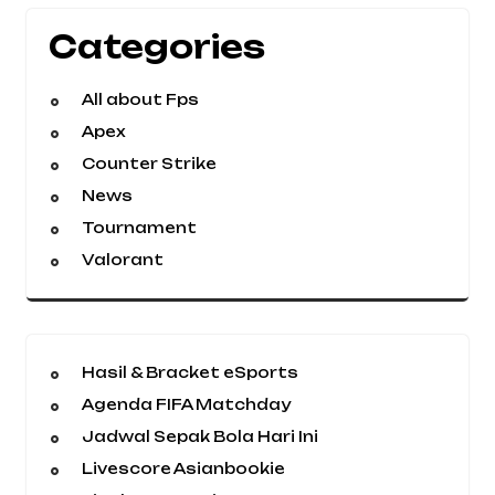
Categories
All about Fps
Apex
Counter Strike
News
Tournament
Valorant
Hasil & Bracket eSports
Agenda FIFA Matchday
Jadwal Sepak Bola Hari Ini
Livescore Asianbookie