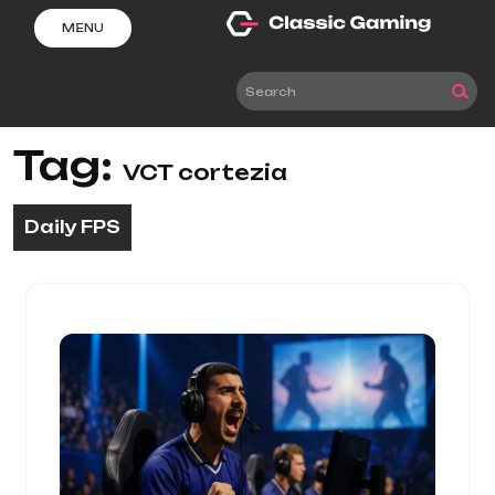
Skip
MENU
to
content
Tag:
VCT cortezia
Daily FPS