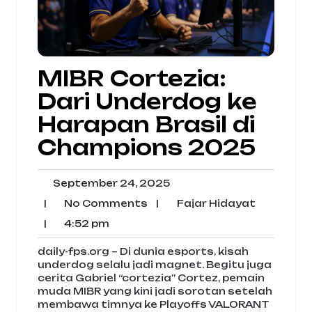
MIBR Cortezia:
Dari Underdog ke
Harapan Brasil di
Champions 2025
September
September 24, 2025
24,
No
Fajar
|
No Comments
|
Fajar Hidayat
2025
Comments
Hidayat
4:52
|
4:52 pm
pm
daily-fps.org – Di dunia esports, kisah
underdog selalu jadi magnet. Begitu juga
cerita Gabriel “cortezia” Cortez, pemain
muda MIBR yang kini jadi sorotan setelah
membawa timnya ke Playoffs VALORANT