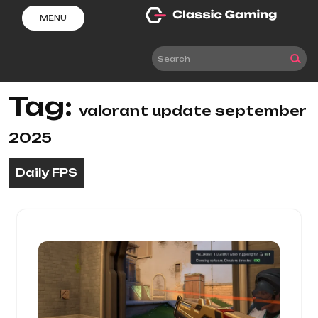
Skip
MENU
to
content
Tag:
valorant update september
2025
Daily FPS