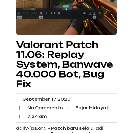
Valorant Patch
11.06: Replay
System, Banwave
40.000 Bot, Bug
Fix
September
September 17, 2025
17,
No
Fajar
|
No Comments
|
Fajar Hidayat
2025
Comments
Hidayat
7:24
|
7:24 am
am
daily-fps.org – Patch baru selalu jadi