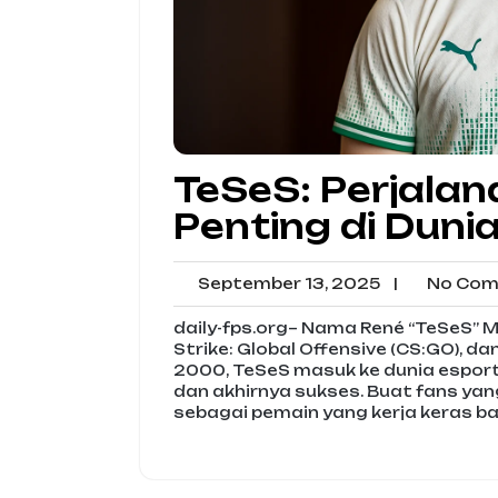
TeSeS: Perjalan
Penting di Duni
September
September 13, 2025
|
No Com
13,
2025
daily-fps.org– Nama René “TeSeS” M
Strike: Global Offensive (CS:GO), da
2000, TeSeS masuk ke dunia esports 
dan akhirnya sukses. Buat fans yan
sebagai pemain yang kerja keras ban