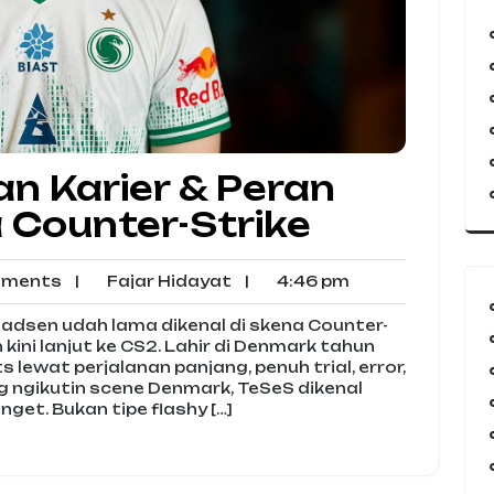
an Karier & Peran
a Counter-Strike
No
Fajar
4:46
ments
|
Fajar Hidayat
|
4:46 pm
Comments
Hidayat
pm
adsen udah lama dikenal di skena Counter-
n kini lanjut ke CS2. Lahir di Denmark tahun
lewat perjalanan panjang, penuh trial, error,
g ngikutin scene Denmark, TeSeS dikenal
get. Bukan tipe flashy […]