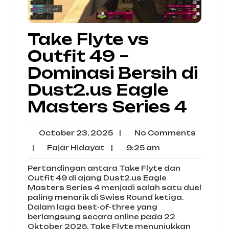
Take Flyte vs
Outfit 49 –
Dominasi Bersih di
Dust2.us Eagle
Masters Series 4
October
No
October 23, 2025
|
No Comments
23,
Comme
Fajar
9:25
|
Fajar Hidayat
|
9:25 am
2025
Hidayat
am
Pertandingan antara Take Flyte dan
Outfit 49 di ajang Dust2.us Eagle
Masters Series 4 menjadi salah satu duel
paling menarik di Swiss Round ketiga.
Dalam laga best-of-three yang
berlangsung secara online pada 22
Oktober 2025, Take Flyte menunjukkan