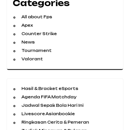
Categories
All about Fps
Apex
Counter Strike
News
Tournament
Valorant
Hasil & Bracket eSports
Agenda FIFA Matchday
Jadwal Sepak Bola Hari Ini
Livescore Asianbookie
Ringkasan Cerita & Pemeran