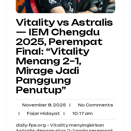
Vitality vs Astralis
— IEM Chengdu
2025, Perempat
Final: “Vitality
Menang 2–1,
Mirage Jadi
Panggung
Penutup”
November
No
November 8, 2025
|
No Comments
8,
Comme
Fajar
10:17
|
Fajar Hidayat
|
10:17 am
2025
Hidayat
am
daily-fps.org – Vitality menyingkirkan
Astralis dengan skor 2–1 pada perempat