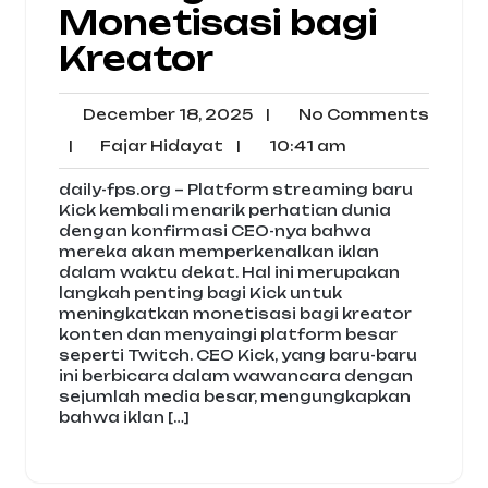
Monetisasi bagi
Kreator
December
No
December 18, 2025
|
No Comments
18,
Comm
Fajar
10:41
|
Fajar Hidayat
|
10:41 am
2025
Hidayat
am
daily-fps.org – Platform streaming baru
Kick kembali menarik perhatian dunia
dengan konfirmasi CEO-nya bahwa
mereka akan memperkenalkan iklan
dalam waktu dekat. Hal ini merupakan
langkah penting bagi Kick untuk
meningkatkan monetisasi bagi kreator
konten dan menyaingi platform besar
seperti Twitch. CEO Kick, yang baru-baru
ini berbicara dalam wawancara dengan
sejumlah media besar, mengungkapkan
bahwa iklan […]