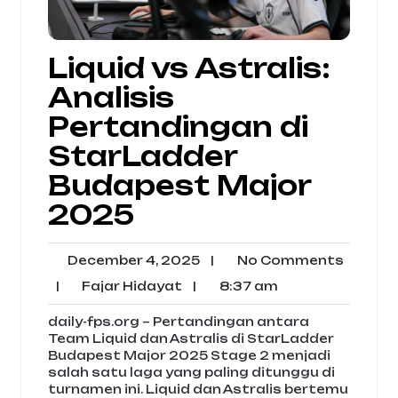
Liquid vs Astralis:
Analisis
Pertandingan di
StarLadder
Budapest Major
2025
December
No
December 4, 2025
|
No Comments
4,
Comme
Fajar
8:37
|
Fajar Hidayat
|
8:37 am
2025
Hidayat
am
daily-fps.org – Pertandingan antara
Team Liquid dan Astralis di StarLadder
Budapest Major 2025 Stage 2 menjadi
salah satu laga yang paling ditunggu di
turnamen ini. Liquid dan Astralis bertemu