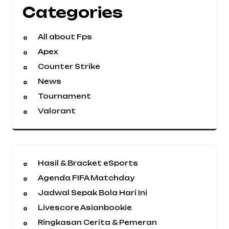
Categories
All about Fps
Apex
Counter Strike
News
Tournament
Valorant
Hasil & Bracket eSports
Agenda FIFA Matchday
Jadwal Sepak Bola Hari Ini
Livescore Asianbookie
Ringkasan Cerita & Pemeran