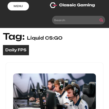
Skip
MENU
to
content
Tag:
Liquid CS:GO
Daily FPS