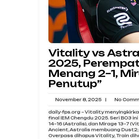
Vitality vs Ast
2025, Perempat F
Menang 2–1, Mi
Penutup”
November
November 8, 2025
|
No Comm
8,
2025
daily-fps.org – Vitality menyingkir
final IEM Chengdu 2025. Seri BO3 ini 
14–16 (Astralis), dan Mirage 13–7 (V
Ancient, Astralis membuang Dust2; pi
Overpass dihapus Vitality, Train di