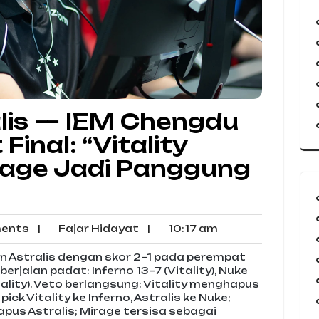
ralis — IEM Chengdu
inal: “Vitality
rage Jadi Panggung
No
Fajar
10:17
ents
|
Fajar Hidayat
|
10:17 am
Comments
Hidayat
am
kan Astralis dengan skor 2–1 pada perempat
berjalan padat: Inferno 13–7 (Vitality), Nuke
itality). Veto berlangsung: Vitality menghapus
ck Vitality ke Inferno, Astralis ke Nuke;
hapus Astralis; Mirage tersisa sebagai