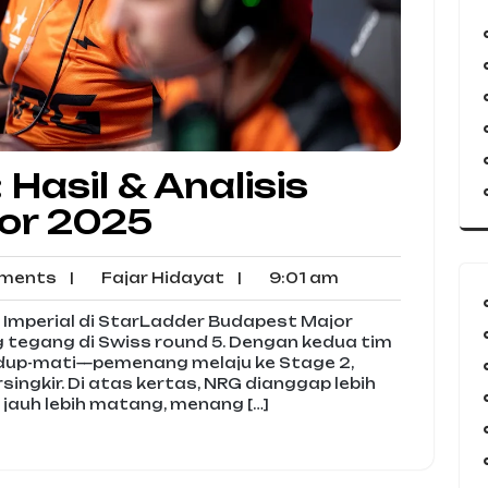
 Hasil & Analisis
or 2025
No
Fajar
9:01
ments
|
Fajar Hidayat
|
9:01 am
Comments
Hidayat
am
s Imperial di StarLadder Budapest Major
g tegang di Swiss round 5. Dengan kedua tim
 hidup-mati—pemenang melaju ke Stage 2,
ingkir. Di atas kertas, NRG dianggap lebih
l jauh lebih matang, menang […]