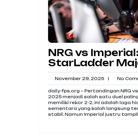
NRG vs Imperial:
StarLadder Maj
November
November 29, 2025
|
No Com
29,
2025
daily-fps.org – Pertandingan NRG v
2025 menjadi salah satu duel palin
memiliki rekor 2-2, ini adalah laga
sementara yang kalah langsung ters
stabil. Namun Imperial justru tampi