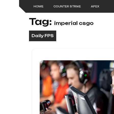
Skip
HOME
COUNTER STRIKE
APEX
to
content
Tag:
imperial csgo
Daily FPS