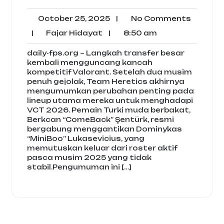
October
No
October 25, 2025
|
No Comments
25,
Comme
Fajar
8:50
|
Fajar Hidayat
|
8:50 am
2025
Hidayat
am
daily-fps.org – Langkah transfer besar
kembali mengguncang kancah
kompetitif Valorant. Setelah dua musim
penuh gejolak, Team Heretics akhirnya
mengumumkan perubahan penting pada
lineup utama mereka untuk menghadapi
VCT 2026. Pemain Turki muda berbakat,
Berkcan “ComeBack” Şentürk, resmi
bergabung menggantikan Dominykas
“MiniBoo” Lukasevicius, yang
memutuskan keluar dari roster aktif
pasca musim 2025 yang tidak
stabil.Pengumuman ini […]