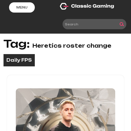
Skip
MENU
to
content
Tag:
Heretics roster change
Daily FPS