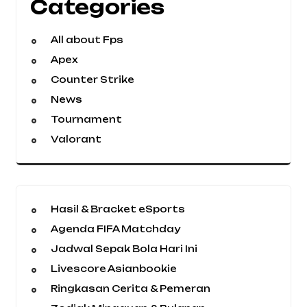
Categories
All about Fps
Apex
Counter Strike
News
Tournament
Valorant
Hasil & Bracket eSports
Agenda FIFA Matchday
Jadwal Sepak Bola Hari Ini
Livescore Asianbookie
Ringkasan Cerita & Pemeran