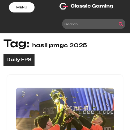
Skip
MENU
to
content
Tag:
hasil pmgc 2025
Daily FPS