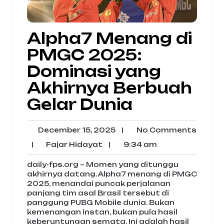
Alpha7 Menang di
PMGC 2025:
Dominasi yang
Akhirnya Berbuah
Gelar Dunia
December
No
December 15, 2025
|
No Comments
15,
Comm
Fajar
9:34
|
Fajar Hidayat
|
9:34 am
2025
Hidayat
am
daily-fps.org – Momen yang ditunggu
akhirnya datang. Alpha7 menang di PMGC
2025, menandai puncak perjalanan
panjang tim asal Brasil tersebut di
panggung PUBG Mobile dunia. Bukan
kemenangan instan, bukan pula hasil
keberuntungan semata. Ini adalah hasil