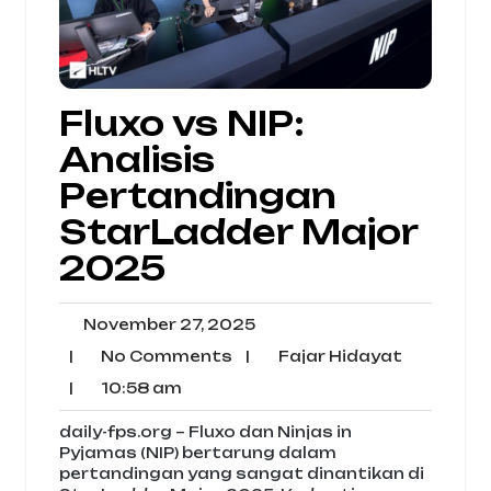
Fluxo vs NIP:
Analisis
Pertandingan
StarLadder Major
2025
November
November 27, 2025
27,
No
Fajar
|
No Comments
|
Fajar Hidayat
2025
Comments
Hidayat
10:58
|
10:58 am
am
daily-fps.org – Fluxo dan Ninjas in
Pyjamas (NIP) bertarung dalam
pertandingan yang sangat dinantikan di