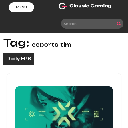
Skip
MENU
to
content
Tag:
esports tim
Daily FPS