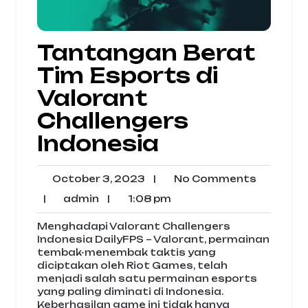
Tantangan Berat
Tim Esports di
Valorant
Challengers
Indonesia
October
No
October 3, 2023
|
No Comments
3,
Commen
admin
1:08
|
admin
|
1:08 pm
2023
pm
Menghadapi Valorant Challengers
Indonesia DailyFPS – Valorant, permainan
tembak-menembak taktis yang
diciptakan oleh Riot Games, telah
menjadi salah satu permainan esports
yang paling diminati di Indonesia.
Keberhasilan game ini tidak hanya