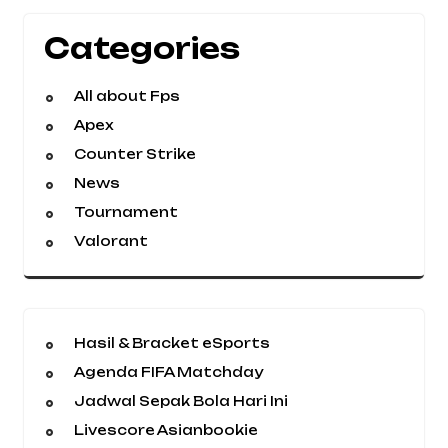
Categories
All about Fps
Apex
Counter Strike
News
Tournament
Valorant
Hasil & Bracket eSports
Agenda FIFA Matchday
Jadwal Sepak Bola Hari Ini
Livescore Asianbookie