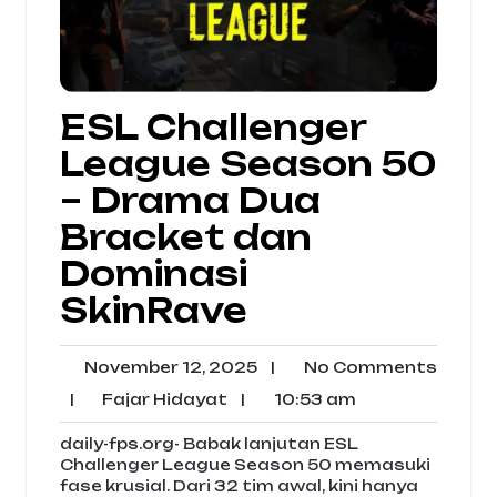
ESL Challenger
League Season 50
– Drama Dua
Bracket dan
Dominasi
SkinRave
November
No
November 12, 2025
|
No Comments
12,
Comm
Fajar
10:53
|
Fajar Hidayat
|
10:53 am
2025
Hidayat
am
daily-fps.org- Babak lanjutan ESL
Challenger League Season 50 memasuki
fase krusial. Dari 32 tim awal, kini hanya