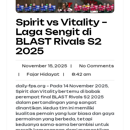
Spirit vs Vitality –
Laga Sengit di
BLAST Rivals S2
2025
November
No
November 15, 2025
|
No Comments
15,
Comm
Fajar
8:42
|
Fajar Hidayat
|
8:42 am
2025
Hidayat
am
daily-fps.org – Pada 14 November 2025,
Spirit dan Vitality bertemu di babak
perempat final BLAST Rivals S2 2025
dalam pertandingan yang sangat
dinantikan. Kedua tim ini memiliki
kualitas pemain yang luar biasa dan gaya
permainan yang berbeda, tetapi
keduanya sama-sama berambisi untuk