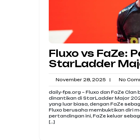
Fluxo vs FaZe: 
StarLadder Maj
November
November 28, 2025
|
No Com
28,
2025
daily-fps.org – Fluxo dan FaZe Cl
dinantikan di StarLadder Major 2025.
yang luar biasa, dengan FaZe sebag
Fluxo berusaha membuktikan diri m
pertandingan ini, FaZe keluar seba
[…]