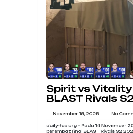
Spirit vs Vitalit
BLAST Rivals S
November
November 15, 2025
|
No Comm
15,
2025
daily-fps.org – Pada 14 November 20
perempat final BLAST Rivals S2 2