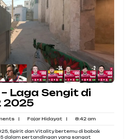
y – Laga Sengit di
2 2025
No
Fajar
8:42
ents
|
Fajar Hidayat
|
8:42 am
Comments
Hidayat
am
25, Spirit dan Vitality bertemu di babak
025 dalam pertandingan yang sangat