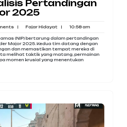
alisis Pertandingan
or 2025
No
Fajar
10:58
ments
|
Fajar Hidayat
|
10:58 am
Comments
Hidayat
am
 Pyjamas (NIP) bertarung dalam pertandingan
der Major 2025. Kedua tim datang dengan
angan dan memastikan tempat mereka di
 kita melihat taktik yang matang, permainan
erapa momen krusial yang menentukan