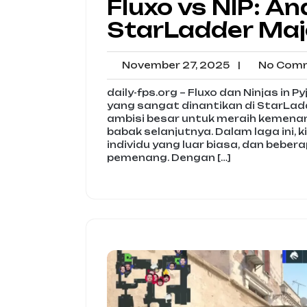
Fluxo vs NIP: An
StarLadder Maj
November
November 27, 2025
|
No Com
27,
2025
daily-fps.org – Fluxo dan Ninjas in
yang sangat dinantikan di StarLad
ambisi besar untuk meraih kemen
babak selanjutnya. Dalam laga ini,
individu yang luar biasa, dan beb
pemenang. Dengan […]