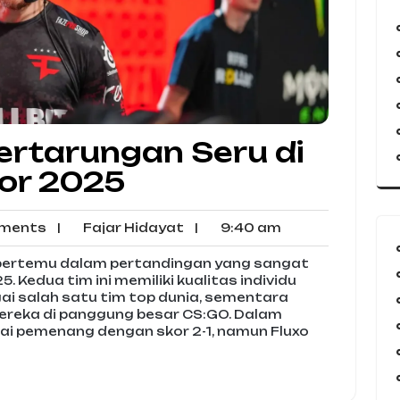
Pertarungan Seru di
or 2025
No
Fajar
9:40
ments
|
Fajar Hidayat
|
9:40 am
Comments
Hidayat
am
an bertemu dalam pertandingan yang sangat
 Kedua tim ini memiliki kualitas individu
ai salah satu tim top dunia, sementara
ereka di panggung besar CS:GO. Dalam
gai pemenang dengan skor 2-1, namun Fluxo