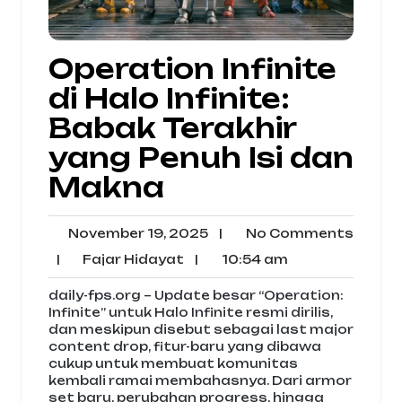
Operation Infinite
di Halo Infinite:
Babak Terakhir
yang Penuh Isi dan
Makna
November
No
November 19, 2025
|
No Comments
19,
Comm
Fajar
10:54
|
Fajar Hidayat
|
10:54 am
2025
Hidayat
am
daily-fps.org – Update besar “Operation:
Infinite” untuk Halo Infinite resmi dirilis,
dan meskipun disebut sebagai last major
content drop, fitur-baru yang dibawa
cukup untuk membuat komunitas
kembali ramai membahasnya. Dari armor
set baru, perubahan progress, hingga