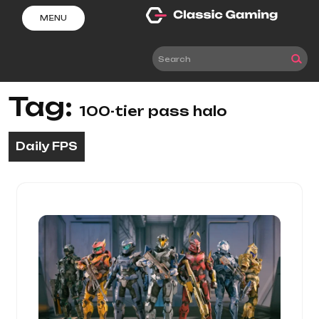
Skip
MENU
to
content
Tag:
100-tier pass halo
Daily FPS