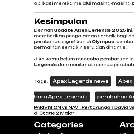
aplikasi mereka melalui masing-masing
Kesimpulan
Dengan
update Apex Legends 2025
ini,
memberikan pengalaman terbaik bagi par
perubahan signifikan di
Olympus
, pemba
permainan semakin seru dan dinamis.
Jika kamu belum mencoba pembaruan ini
Legends
dan menikmati semua perubaha
Apex Legends news
Apex
Tags:
,
baru Apex Legends
perubahan A
,
Post
PARIVISION vs NAVI: Pertarungan David v
di Stage 2 Major
navigation
Categories
Arc