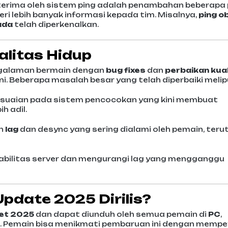
iterima oleh sistem ping adalah penambahan beberapa
lebih banyak informasi kepada tim. Misalnya,
ping o
ada
telah diperkenalkan.
alitas Hidup
galaman bermain dengan
bug fixes
dan
perbaikan kua
ni. Beberapa masalah besar yang telah diperbaiki melip
esuaian pada sistem pencocokan yang kini membuat
h adil.
ah
lag
dan desync yang sering dialami oleh pemain, ter
abilitas server dan mengurangi lag yang mengganggu
pdate 2025 Dirilis?
et 2025
dan dapat diunduh oleh semua pemain di
PC
,
. Pemain bisa menikmati pembaruan ini dengan mempe