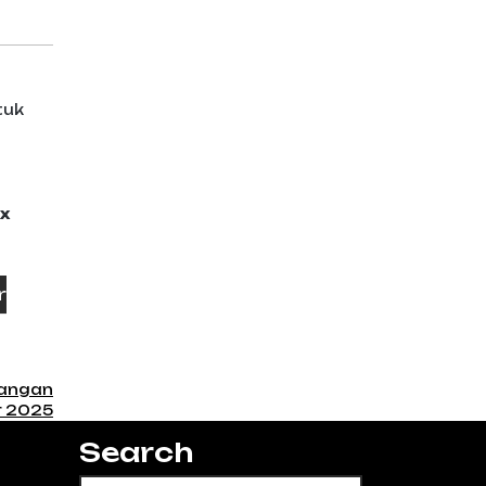
tuk
x
r
nangan
r 2025
Search