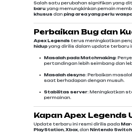
Salah satu perubahan signifikan yang d
baru
yang memungkinkan pemain memberi 
khusus
dan
ping area yang perlu wasp
Perbaikan Bug dan Ku
Apex Legends
terus meningkatkan pen
hidup
yang dirilis dalam update terbaru i
Masalah pada Matchmaking
: Peny
pertandingan lebih seimbang dan lebi
Masalah desync
: Perbaikan masal
saat berhadapan dengan musuh.
Stabilitas server
: Meningkatkan st
permainan.
Kapan Apex Legends U
Update terbaru ini resmi dirilis pada
Mar
PlayStation
,
Xbox
, dan
Nintendo Switch