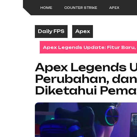
Skip
HOME
COUNTER STRIKE
APEX
to
content
Daily FPS
Apex
Apex Legends Update: Fitur Baru,
Apex Legends Up
Perubahan, dan
Diketahui Pema