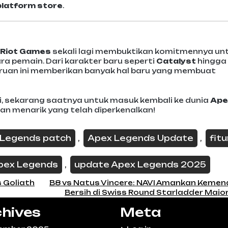
platform store
.
Riot Games
sekali lagi membuktikan komitmennya un
a pemain. Dari karakter baru seperti
Catalyst
hingga
ruan ini memberikan banyak hal baru yang membuat
, sekarang saatnya untuk masuk kembali ke dunia
Ape
n menarik yang telah diperkenalkan!
 Legends patch
Apex Legends Update
fitu
,
,
pex Legends
update Apex Legends 2025
,
s Goliath
B8 vs Natus Vincere: NAVI Amankan Keme
Bersih di Swiss Round Starladder Majo
hives
Meta