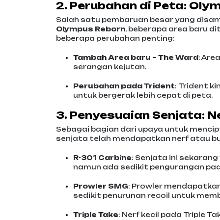
2. Perubahan di Peta: Oly
Salah satu pembaruan besar yang disa
Olympus Reborn
, beberapa area baru d
beberapa perubahan penting:
Tambah Area baru – The Ward
: Are
serangan kejutan.
Perubahan pada Trident
: Trident k
untuk bergerak lebih cepat di peta.
3. Penyesuaian Senjata: N
Sebagai bagian dari upaya untuk menci
senjata telah mendapatkan nerf atau buf
R-301 Carbine
: Senjata ini sekara
namun ada sedikit pengurangan pa
Prowler SMG
: Prowler mendapatkan
sedikit penurunan recoil untuk memb
Triple Take
: Nerf kecil pada Triple 