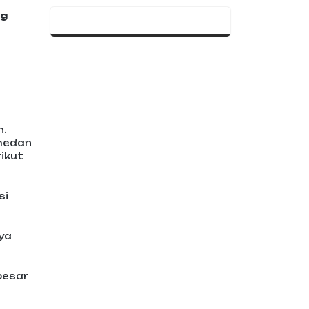
ug
n.
 medan
ikut
si
ya
besar