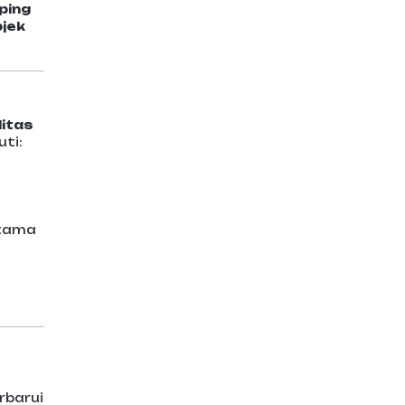
ping
bjek
litas
uti:
utama
rbarui