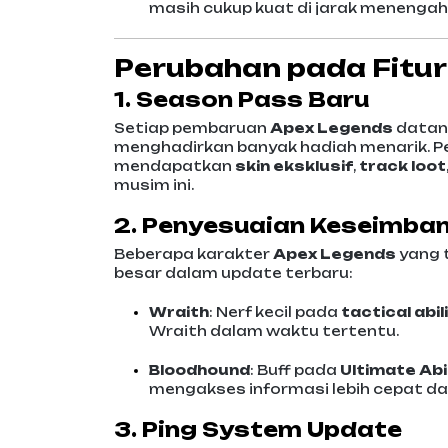
masih cukup kuat di jarak menengah
Perubahan pada Fitu
1. Season Pass Baru
Setiap pembaruan
Apex Legends
datan
menghadirkan banyak hadiah menarik. P
mendapatkan
skin eksklusif
,
track loot
musim ini.
2. Penyesuaian Keseimba
Beberapa karakter
Apex Legends
yang 
besar dalam update terbaru:
Wraith
: Nerf kecil pada
tactical abil
Wraith dalam waktu tertentu.
Bloodhound
: Buff pada
Ultimate Abi
mengakses informasi lebih cepat dan 
3. Ping System Update