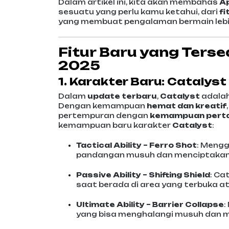
Dalam artikel ini, kita akan membahas
A
sesuatu yang perlu kamu ketahui, dari
fi
yang membuat pengalaman bermain leb
Fitur Baru yang Terse
2025
1. Karakter Baru: Catalyst
Dalam
update terbaru
,
Catalyst
adalah
Dengan kemampuan
hemat dan kreatif
pertempuran dengan
kemampuan pert
kemampuan baru karakter
Catalyst
:
Tactical Ability – Ferro Shot
: Meng
pandangan musuh dan menciptakan 
Passive Ability – Shifting Shield
: Ca
saat berada di area yang terbuka a
Ultimate Ability – Barrier Collapse
:
yang bisa menghalangi musuh dan m