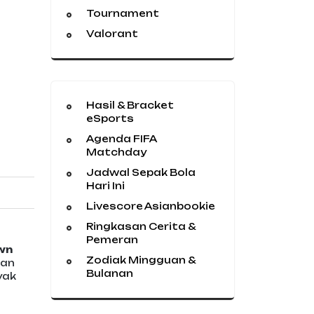
Tournament
Valorant
Hasil & Bracket
eSports
Agenda FIFA
Matchday
Jadwal Sepak Bola
Hari Ini
Livescore Asianbookie
Ringkasan Cerita &
Pemeran
wn
Zodiak Mingguan &
dan
Bulanan
yak