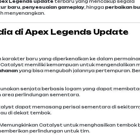
pex Legends update
terbaru yang mencakup segala
tur baru
,
penyesuaian gameplay
, hingga
perbaikan b
ih menyenangkan.
dia di Apex Legends Update
 karakter baru yang diperkenalkan ke dalam permaina
, Catalyst memiliki kemampuan untuk mengendalikan
ahanan
yang bisa mengubah jalannya pertempuran. Ber
gunakan senjata berbasis logam yang dapat membata
area perlindungan sementara.
talyst dapat memasang perisai sementara di sekitarn
tau di dekat tembok.
 Memungkinkan Catalyst untuk menghasilkan tembok 
emberikan perlindungan untuk tim.